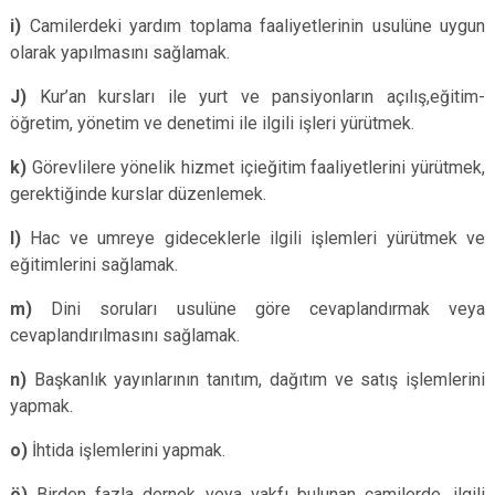
i)
Camilerdeki yardım toplama faaliyetlerinin usulüne uygun
olarak yapılmasını sağlamak.
J)
Kur’an kursları ile yurt ve pansiyonların açılış,eğitim-
öğretim, yönetim ve denetimi ile ilgili işleri yürütmek.
k)
Görevlilere yönelik hizmet içieğitim faaliyetlerini yürütmek,
gerektiğinde kurslar düzenlemek.
l)
Hac ve umreye gideceklerle ilgili işlemleri yürütmek ve
eğitimlerini sağlamak.
m)
Dini soruları usulüne göre cevaplandırmak veya
cevaplandırılmasını sağlamak.
n)
Başkanlık yayınlarının tanıtım, dağıtım ve satış işlemlerini
yapmak.
o)
İhtida işlemlerini yapmak.
ö)
Birden fazla dernek veya vakfı bulunan camilerde, ilgili