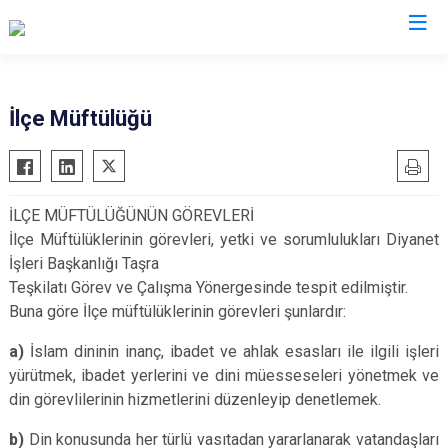
Bursa
İlçe Müftülüğü
Büyükorhan
Mustafakemalpaşa
Gemlik
Mudanya
İLÇE MÜFTÜLÜĞÜNÜN GÖREVLERİ
Gürsu
Nilüfer
İlçe Müftülüklerinin görevleri, yetki ve sorumlulukları Diyanet
Harmancık
Orhaneli
İşleri Başkanlığı Taşra
İnegöl
Orhangazi
Teşkilatı Görev ve Çalışma Yönergesinde tespit edilmiştir.
Buna göre İ
lçe müftülüklerinin görevleri şunlardır:
İznik
Osmangazi
Karacabey
Yenişehir
a)
İslam dininin inanç, ibadet ve ahlak esasları ile ilgili işleri
Keles
Yıldırım
yürütmek, ibadet yerlerini ve dini müesseseleri yönetmek ve
din görevlilerinin hizmetlerini düzenleyip denetlemek.
Kestel
b)
Din konusunda her türlü vasıtadan yararlanarak vatandaşları