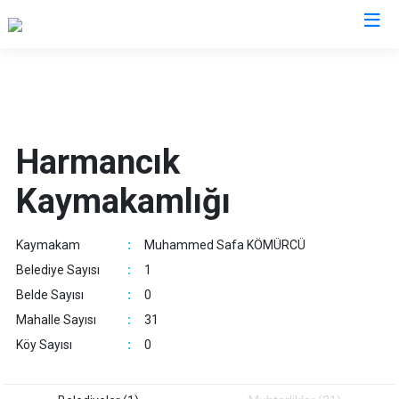
Bursa
Büyükorhan
Mustafakemalpaşa
Harmancık
Gemlik
Mudanya
Kaymakamlığı
Gürsu
Nilüfer
Harmancık
Orhaneli
Kaymakam
:
Muhammed Safa KÖMÜRCÜ
İnegöl
Orhangazi
Belediye Sayısı
:
1
İznik
Osmangazi
Belde Sayısı
:
0
Karacabey
Yenişehir
Mahalle Sayısı
:
31
Keles
Yıldırım
Köy Sayısı
:
0
Kestel