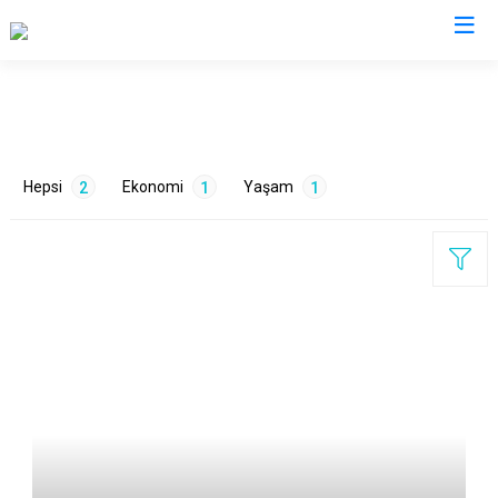
Bursa
Büyükorhan
Mustafakemalpaşa
Hepsi
Ekonomi
Yaşam
2
1
1
Gemlik
Mudanya
Gürsu
Nilüfer
Harmancık
Orhaneli
İnegöl
Orhangazi
ETİKETLER
İznik
Osmangazi
Karacabey
Yenişehir
Tarım
1
Ulaşım
1
Keles
Yıldırım
Kestel