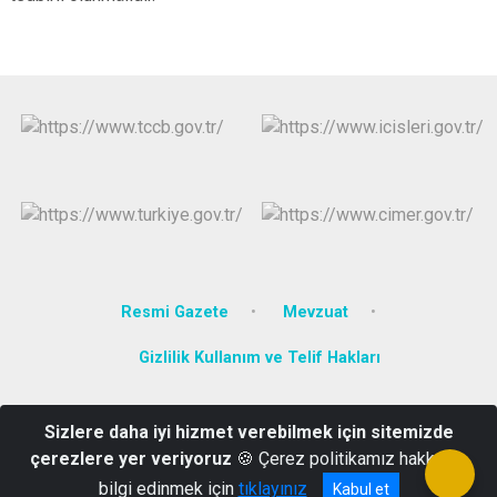
Resmi Gazete
Mevzuat
Gizlilik Kullanım ve Telif Hakları
Türkiye Cumhuriyeti Harmancık Kaymakamlığı Merkez Mahallesi 4
Sizlere daha iyi hizmet verebilmek için sitemizde
Eylül Caddesi Hükümet Konağı 2. Kat Harmancık - BURSA
çerezlere yer veriyoruz
🍪 Çerez politikamız hakkında
0224 881 24 50
bilgi edinmek için
tıklayınız
Kabul et