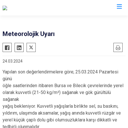
Bursa
Meteorolojik Uyarı
Büyükorhan
Mustafakemalpaşa
Gemlik
Mudanya
24.03.2024
Gürsu
Nilüfer
Harmancık
Orhaneli
Yapılan son değerlendirmelere göre; 25.03.2024 Pazartesi
günü
İnegöl
Orhangazi
öğle saatlerinden itibaren Bursa ve Bilecik çevrelerinde yerel
İznik
Osmangazi
olarak kuvvetli (21-50 kg/m²) sağanak ve gök gürültülü
Karacabey
Yenişehir
sağanak
yağış bekleniyor. Kuvvetli yağışlarla birlikte sel, su baskını,
Keles
Yıldırım
yıldırım, ulaşımda aksamalar, yağış anında kuvvetli rüzgâr ve
Kestel
yerel küçük çaplı dolu gibi olumsuzluklara karşı dikkatli ve
tedbirli olunmalıdır.