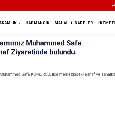
e-
AKAMLIK
HARMANCIK
MAHALLİ İDARELER
HİZMET
Bursa
kamımız Muhammed Safa
f Ziyaretinde bulundu.
Büyükorhan
mmed Safa KÖMÜRCÜ, ilçe merkezindeki esnaf ve sanatkârla
Gemlik
Gürsu
Harmancık
İnegöl