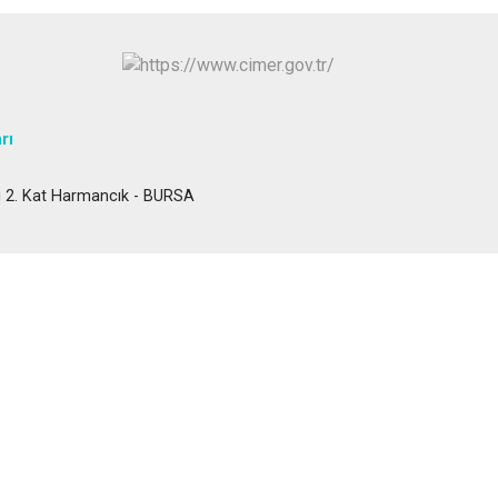
Osmangazi
Yenişehir
Yıldırım
rı
ı 2. Kat Harmancık - BURSA