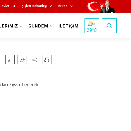
Devlet
İçişleri Bakanlığı
Bursa
LERİMİZ
GÜNDEM
İLETİŞİM
29
°C
Mustafakemalpaşa
rı ziyaret ederek
Mudanya
Nilüfer
Orhaneli
Orhangazi