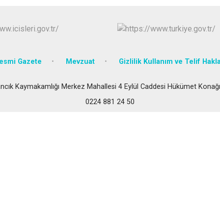
İznik
Karacabey
Keles
Kestel
esmi Gazete
Mevzuat
Gizlilik Kullanım ve Telif Hakla
ncık Kaymakamlığı Merkez Mahallesi 4 Eylül Caddesi Hükümet Konağ
0224 881 24 50