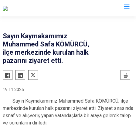
Bursa
Sayın Kaymakamımız
Muhammed Safa KÖMÜRCÜ,
Büyükorhan
Mustafakemalpaşa
ilçe merkezinde kurulan halk
Gemlik
Mudanya
pazarını ziyaret etti.
Gürsu
Nilüfer
Harmancık
Orhaneli
İnegöl
Orhangazi
19.11.2025
İznik
Osmangazi
Sayın Kaymakamımız Muhammed Safa KÖMÜRCÜ, ilçe
Karacabey
Yenişehir
merkezinde kurulan halk pazarını ziyaret etti. Ziyaret sırasında
Keles
Yıldırım
esnaf ve alışveriş yapan vatandaşlarla bir araya gelerek talep
ve sorunlarını dinledi.
Kestel